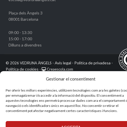
Plaça dels Àngels 3
08001 Barcelona
09:00 - 13:30
15:00 - 17:00
Dilluns a divendres
Avís legal
Política de privadesa
©
2026 VEDRUNA ÀNGELS -
-
-
Política de cookies
-
Creaescola.com
Gestionar el consentiment
Per oferir les millors experiències, utilitzem tecnologies com ara les galetes (co
per emmagatzemar i/o accedir a la informació del dispositiu. El consentiment a
aquestes tecnologies ens permetrà processar dades com ara el comportament 
navegació o els identificadors únics en aquest lloc. No consentir o retirar el
consentiment pot afectar negativament certes característiques i funcions.